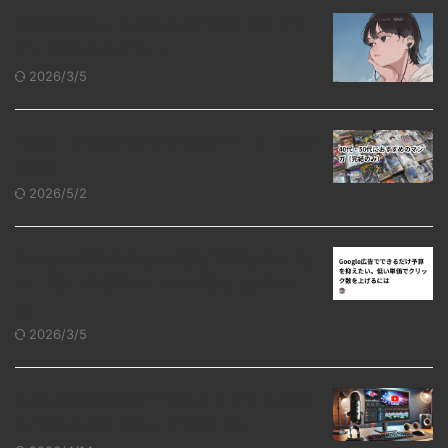
最高音質のイヤホンおすすめ10選｜音
にこだわるあなたへ
2026/3/5
40代・50代におすすめのマンガ（完結
のみ）
2026/5/2
Google広告でできるだけ予算を抑えた
い。低い単価でクリック数を上げるに
は
2026/3/5
youtube動画用にPCのキャプチャ動画
をできるだけきれいに撮りたい