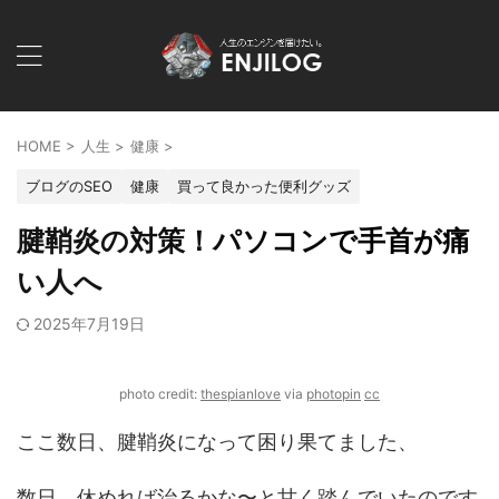
HOME
>
人生
>
健康
>
ブログのSEO
健康
買って良かった便利グッズ
腱鞘炎の対策！パソコンで手首が痛
い人へ
2025年7月19日
photo credit:
thespianlove
via
photopin
cc
ここ数日、腱鞘炎になって困り果てました、
数日、休めれば治るかな〜と甘く踏んでいたのです