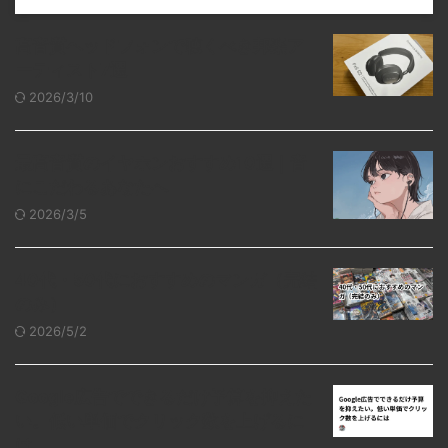
高音質ヘッドフォンで聴くべき邦楽ア
ーティスト7選
2026/3/10
最高音質のイヤホンおすすめ10選｜音
にこだわるあなたへ
2026/3/5
40代・50代におすすめのマンガ（完結
のみ）
2026/5/2
Google広告でできるだけ予算を抑えた
い。低い単価でクリック数を上げるに
は