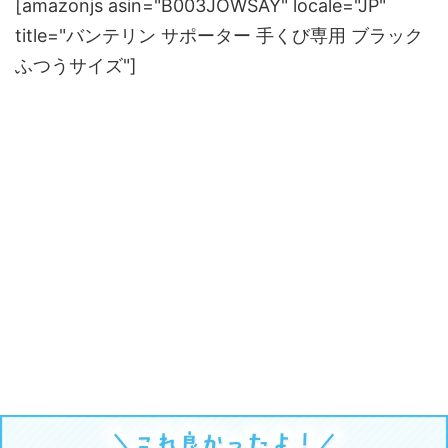
[amazonjs asin="B003JOWSAY" locale="JP"
title="バンテリン サポーター 手くび専用 ブラック
ふつうサイズ"]