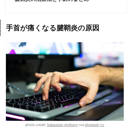
手首が痛くなる腱鞘炎の原因
photo credit:
Sebastian Anthony
via
photopin
cc