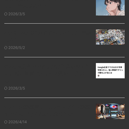
にこだわるあなたへ
2026/3/5
40代・50代におすすめのマンガ（完結
のみ）
2026/5/2
Google広告でできるだけ予算を抑えた
い。低い単価でクリック数を上げるに
は
2026/3/5
youtube動画用にPCのキャプチャ動画
をできるだけきれいに撮りたい
2026/4/14