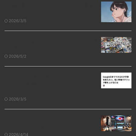
最高音質のイヤホンおすすめ10選｜音
にこだわるあなたへ
2026/3/5
40代・50代におすすめのマンガ（完結
のみ）
2026/5/2
Google広告でできるだけ予算を抑えた
い。低い単価でクリック数を上げるに
は
2026/3/5
youtube動画用にPCのキャプチャ動画
をできるだけきれいに撮りたい
2026/4/14