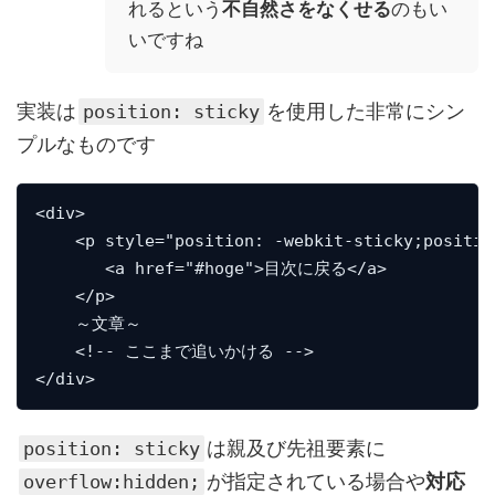
れるという
不自然さをなくせる
のもい
いですね
実装は
を使用した非常にシン
position: sticky
プルなものです
<div>

    <p style="position: -webkit-sticky;positio
       <a href="#hoge">目次に戻る</a>

    </p>

    ～文章～

    <!-- ここまで追いかける -->

</div>
は親及び先祖要素に
position: sticky
が指定されている場合や
対応
overflow:hidden;