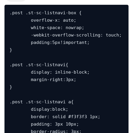
.post .st-sc-listnavi-box {

	overflow-x: auto;

	white-space: nowrap;

	-webkit-overflow-scrolling: touch;

	padding:5px!important;

}

.post .st-sc-listnavi{

	display: inline-block;

	margin-right:3px;

}

.post .st-sc-listnavi a{

	display:block;

	border: solid #f3f3f3 1px;

	padding: 3px 10px;

	border-radius: 3px;
