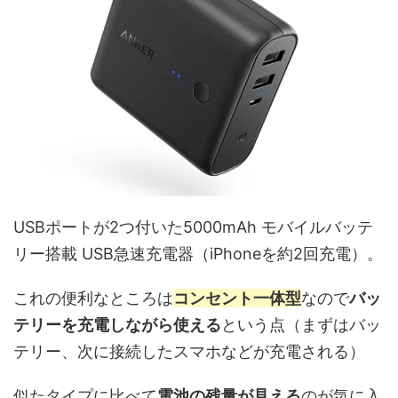
USBポートが2つ付いた5000mAh モバイルバッテ
リー搭載 USB急速充電器（iPhoneを約2回充電）。
これの便利なところは
コンセント一体型
なので
バッ
テリーを充電しながら使える
という点（まずはバッ
テリー、次に接続したスマホなどが充電される）
似たタイプに比べて
電池の残量が見える
のが気に入