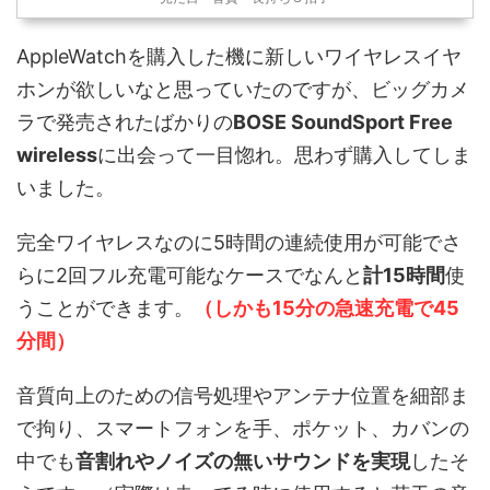
AppleWatchを購入した機に新しいワイヤレスイヤ
ホンが欲しいなと思っていたのですが、ビッグカメ
ラで発売されたばかりの
BOSE SoundSport Free
wireless
に出会って一目惚れ。思わず購入してしま
いました。
完全ワイヤレスなのに5時間の連続使用が可能でさ
らに2回フル充電可能なケースでなんと
計15時間
使
うことができます。
（しかも15分の急速充電で45
分間）
音質向上のための信号処理やアンテナ位置を細部ま
で拘り、スマートフォンを手、ポケット、カバンの
中でも
音割れやノイズの無いサウンドを実現
したそ