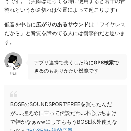
うです。（実際は走ってる時に使用すると若干の音
割れというか途切れは位置によって起こります）
低音を中心に
広がりのあるサウンド
は「ワイヤレス
だから」と音質を諦めてる人には衝撃的だと思いま
す。
アプリ連携で失くした時に
GPS検索で
きる
のもありがたい機能です
ENJI
BOSEのSOUNDSPORT'FREEを買ったんだ
が.....控えめに言って伝説だわ...本心ぶちまけ
で神かなぁwwにしてももうBOSE以外使えな
いなぁ
#BOSE
#伝説的音質