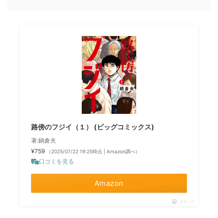
路傍のフジイ（１） (ビッグコミックス)
著:鍋倉夫
¥759
（2025/07/22 19:25時点 | Amazon調べ）
口コミを見る
Amazon
ポチップ