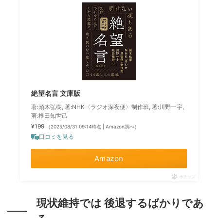
絶望名言 文庫版
著:頭木弘樹, 著:NHK〈ラジオ深夜便〉制作班, 著:川野一宇,
著:根田知世己
¥199
（2025/08/31 09:14時点 | Amazon調べ）
口コミを見る
Amazon
ポチップ
現状維持では 後退するばかりであ