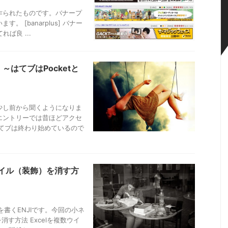
作られたものです。バナープ
 [banarplus] バナー
れば良 ...
はてブはPocketと
少し前から聞くようになりま
エントリーでは昔ほどアクセ
てブは終わり始めているので
タイル（装飾）を消す方
書くENJIです。今回の小ネ
消す方法 Excelを複数ウイ