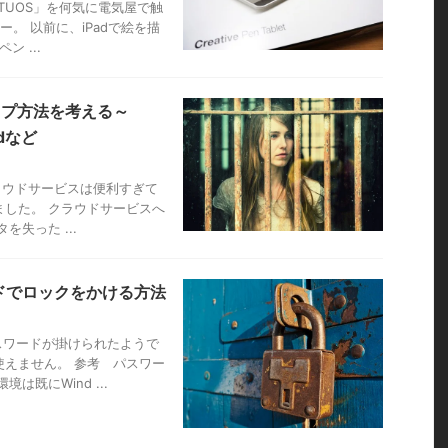
NTUOS」を何気に電気屋で触
。 以前に、iPadで絵を描
ン ...
ップ方法を考える～
rdなど
d等のクラウドサービスは便利すぎて
した。 クラウドサービスへ
失った ...
ードでロックをかける方法
パスワードが掛けられたようで
は使えません。 参考 パスワー
既にWind ...