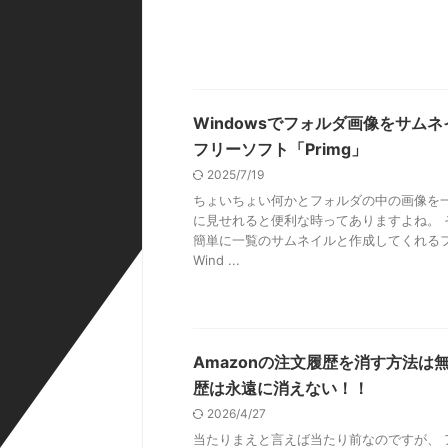
Windowsでフォルダ画像をサム
フリーソフト「Primg」
2025/7/19
ちょいちょい何かとフォルダの中の画像を
に見せれると便利な時ってありますよね。 
簡単に一覧のサムネイルと作成してくれる
Wind ...
Amazonの注文履歴を消す方法は
歴は永遠に消えない！！
2026/4/27
当たりまえと言えば当たり前なのですが、 