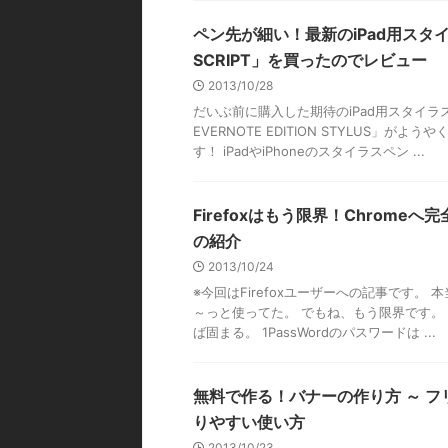
ペン先が細い！最新のiPad用スタ
SCRIPT」を買ったのでレビュー
2013/10/28
だいぶ前に購入した期待のiPad用スタイラスペ
EVERNOTE EDITION STYLUS」が
す！ iPadやiPhoneのスタイラスペン ...
Firefoxはもう限界！Chrome
の紹介
2013/10/24
※今回はFirefoxユーザーへの記事です。 本
～っと使ってた。 でもね、もう限界です。 Wo
ば固まる。 1PassWordのパスワードは ...
無料で作る！バナーの作り方 ～ フ
りやすい使い方
2013/10/23