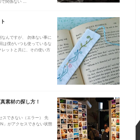
関係ない ...
ット
なんですが、 勿体ない事に
回は僕がいつも使っているな
クレットと共に、その使い方
写真素材の探し方！
IN」がアクセスできない（エラー） 先
PIN」がアクセスできない状態