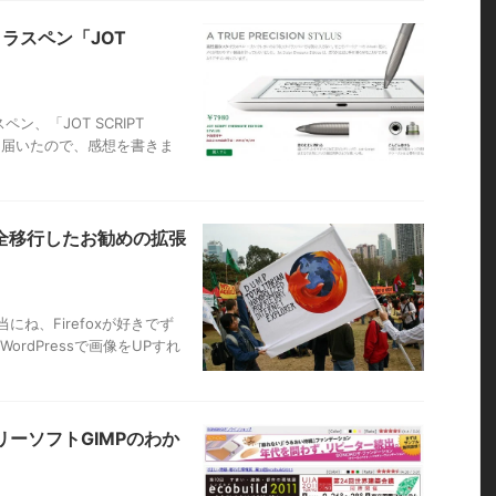
イラスペン「JOT
ン、「JOT SCRIPT
ようやく届いたので、感想を書きま
へ完全移行したお勧めの拡張
当にね、Firefoxが好きでず
rdPressで画像をUPすれ
リーソフトGIMPのわか