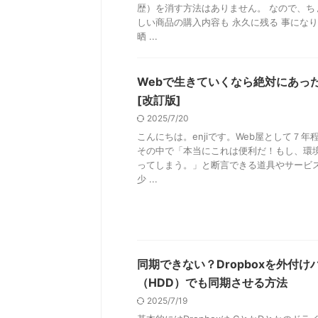
歴）を消す方法はありません。 なので、ち
しい商品の購入内容も 永久に残る 事にな
晒 ...
Webで生きていくなら絶対にあっ
[改訂版]
2025/7/20
こんにちは。enjiです。Web屋として７
その中で「本当にこれは便利だ！もし、環
ってしまう。」と断言できる道具やサービ
少 ...
同期できない？Dropboxを外付
（HDD）でも同期させる方法
2025/7/19