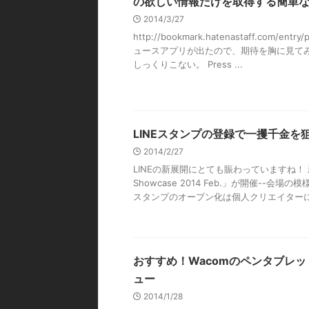
の欲しい情報だけを取得する簡単
2014/3/27
http://bookmark.hatenastaff.com/e
ュースアプリが出たので、期待を胸に見て
しっくりこない。 Press ...
LINEスタンプの登録で一攫千金を
2014/2/27
LINEの新展開にとても賑わっていますね！ 
Showcase 2014 Feb.」が開催--会場
スタンプのオープン化は個人クリエイターに .
おすすめ！Wacomのペンタブレット
ュー
2014/1/28