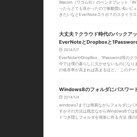
Wacom（ワコム社）のペンタブレット「I
ったらとても良かったので衝動買い&レビュー
きたいなとEverNoteコラボ？のスタイラスペ
大丈夫？クラウド時代のバックア
EverNoteとDropboxと1Passwo
2014/1/7
EverNoteやDropBox、1Passwor
今では僕の暮らしに欠かせないものになりま
の依存率が高まれば高まるほど、 このデータを
Windows8のフォルダにパスワ
2014/1/4
windows7までは簡易ながらフォルダに
すがその方法は残念ながらWindows8で
ドつき隠しフォルダを簡単に作る方法 僕の環境は