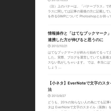
（注）上のバナーは、「バナープラス」で
ラスに関しては記事の最後の方に記載しています。
を作るGIMPについて Photoshopとか持って
情報操作と「はてなブックマーク」 ～
連携した方が伸びると思うのに
2013/10/21
はてなブックマークが終わり始めてるって
した。実際、ブログを運営していても新着
スない気がしちゃいます。 では、本当には
しょう ...
【小ネタ】EverNoteで文字のス
法
2013/9/27
どうも、20％の知らない人の為にでも記事を
タは EverNoteで文字のスタイル（装飾）を