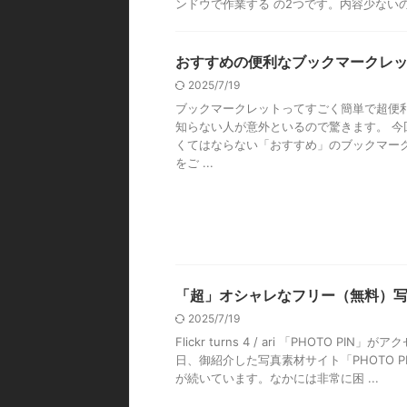
ンドウで作業する の2つです。内容少ないので
おすすめの便利なブックマークレ
2025/7/19
ブックマークレットってすごく簡単で超便利
知らない人が意外といるので驚きます。 今
くてはならない「おすすめ」のブックマー
をご ...
「超」オシャレなフリー（無料）
2025/7/19
Flickr turns 4 / ari 「PHOTO P
日、御紹介した写真素材サイト「PHOTO 
が続いています。なかには非常に困 ...