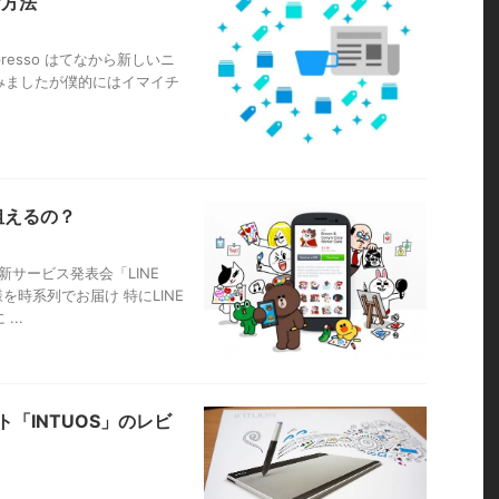
な方法
ntry/presso はてなから新しいニ
みましたが僕的にはイマイチ
狙えるの？
新サービス発表会「LINE
の模様を時系列でお届け 特にLINE
..
「INTUOS」のレビ