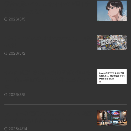
最高音質のイヤホンおすすめ10選｜音
にこだわるあなたへ
2026/3/5
40代・50代におすすめのマンガ（完結
のみ）
2026/5/2
Google広告でできるだけ予算を抑えた
い。低い単価でクリック数を上げるに
は
2026/3/5
youtube動画用にPCのキャプチャ動画
をできるだけきれいに撮りたい
2026/4/14