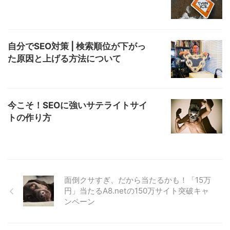
自分でSEO対策 | 検索順位が下がっ
た原因と上げる方法について
今こそ！SEOに強いサテライトサイ
トの作り方
面倒クサすぎ、だから当たるかも！「15万
円」当たるA8.netの150万サイト突破キャ
ンペーン