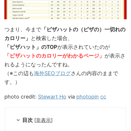
つまり、今まで
「ピザハットの（ピザの）一切れの
カロリー」
と検索した場合、
「ピザハット」のTOP
が表示されていたのが
「ピザハットのカロリーがわかるページ」
が表示さ
れるようになったんですね。
（※この辺も
海外SEOブログ
さんの内容のままで
す。）
photo credit:
Stewart Ho
via
photopin
cc
目次
[
非表示
]