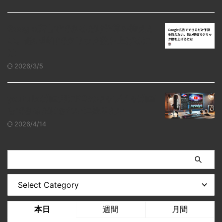
Google広告でできるだけ予算を抑えた
い。低い単価でクリック数を上げるに
は
2026/3/5
youtube動画用にPCのキャプチャ動画
をできるだけきれいに撮りたい
2026/4/14
本日
週間
月間