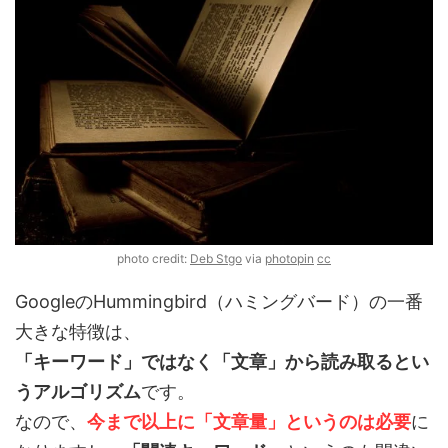
photo credit:
Deb Stgo
via
photopin
cc
GoogleのHummingbird（ハミングバード）の一番
大きな特徴は、
「キーワード」ではなく「文章」から読み取るとい
うアルゴリズム
です。
なので、
今まで以上に「文章量」というのは必要
に