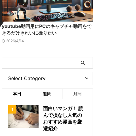
youtube動画用にPCのキャプチャ動画をで
きるだけきれいに撮りたい
2026/4/14
本日
週間
月間
面白いマンガ！ 読
んで損なし人気の
おすすめ漫画を厳
選紹介