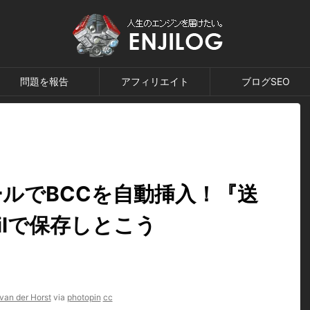
問題を報告
アフィリエイト
ブログSEO
eメールでBCCを自動挿入！『送
ilで保存しとこう
an der Horst
via
photopin
cc