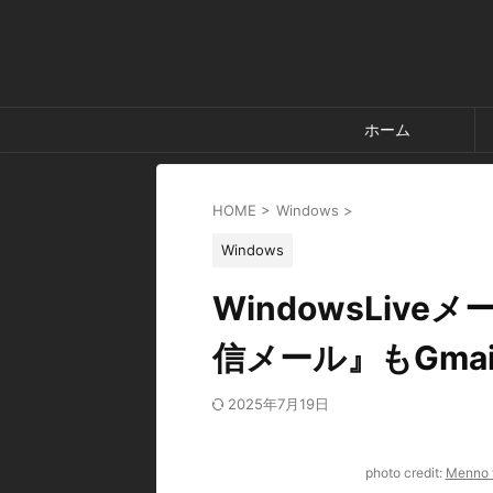
ホーム
HOME
>
Windows
>
Windows
WindowsLiv
信メール』もGma
2025年7月19日
photo credit:
Menno v