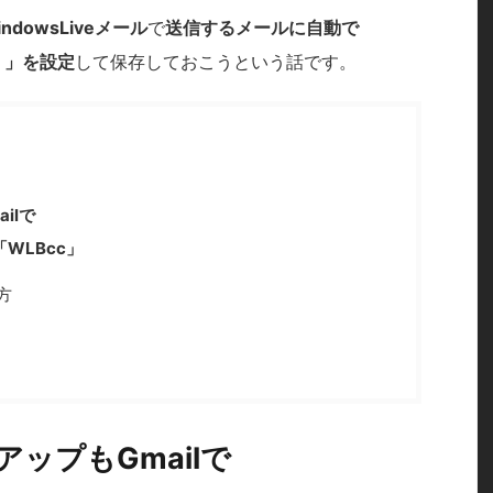
indowsLiveメール
で
送信するメールに自動で
）」を設定
して保存しておこうという話です。
ilで
WLBcc」
方
ップもGmailで