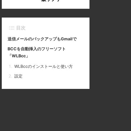
目次
送信メールのバックアップもGmailで
BCCを自動挿入のフリーソフト
「WLBcc」
WLBccのインストールと使い方
設定