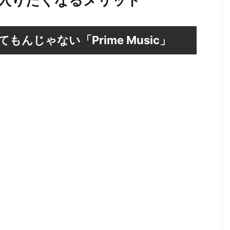
に入りたくなるメリット
もんじゃない「Prime Music」
デオ」に比べてまだ話題になる事が少ない
GMをお探しの方にはこれ以上ないサービス
です。
プライムラジオ」
されたことの無い方に簡単に説明すると、サービスは
利用できます（PCでも利用できます）。