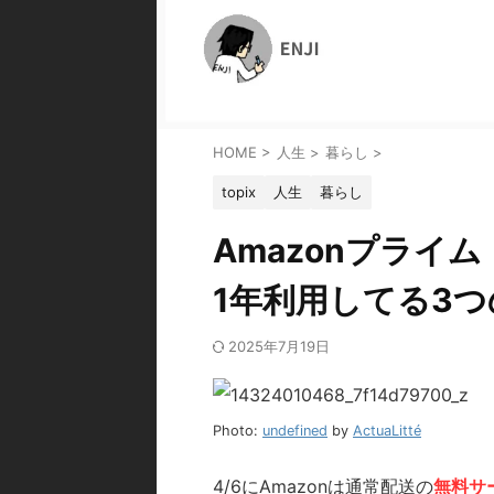
HOME
>
人生
>
暮らし
>
topix
人生
暮らし
Amazonプライ
1年利用してる3
2025年7月19日
Photo:
undefined
by
ActuaLitté
4/6にAmazonは通常配送の
無料サ