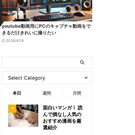
youtube動画用にPCのキャプチャ動画をで
きるだけきれいに撮りたい
2026/4/14
本日
週間
月間
面白いマンガ！ 読
んで損なし人気の
おすすめ漫画を厳
選紹介