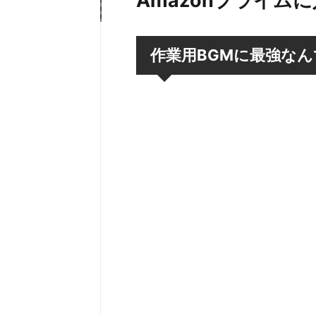
Amazonプライム
作業用BGMに最強なんて
既にCMでお馴染みの「プライムビ
「PrimeMusic」ですが、
作業用B
ジャンルで選べる、流せる「
プライムミュージックをまだ利用
スマートフォンのアプリから簡単に