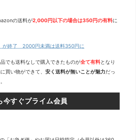
azonの送料が
2,000円以下の場合は350円の有料
に
無料」が終了 2000円未満は送料350円に
商品でも送料なしで購入できたものが
全て有料
となり
単に買い物ができて、
安く送料が無いことが魅力
だっ
す。
ら今すぐプライム会員
送の「お急ぎ便」やお届け日時指定（会員以外は360