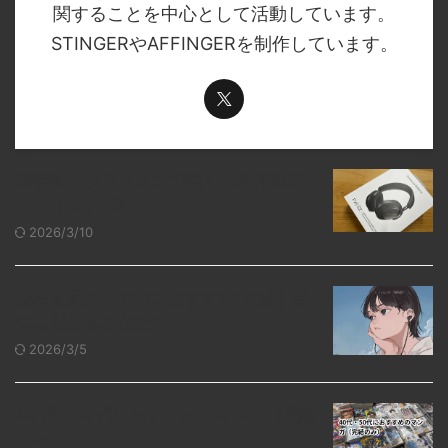
関することを中心として活動しています。
STINGERやAFFINGERを制作しています。
高音質ヘッドフォンで聴くべき邦楽ア
ーティスト7選
2026/3/10
最高音質のイヤホンおすすめ10選｜音
にこだわるあなたへ
2026/3/5
40代・50代におすすめのマンガ（完結
のみ）