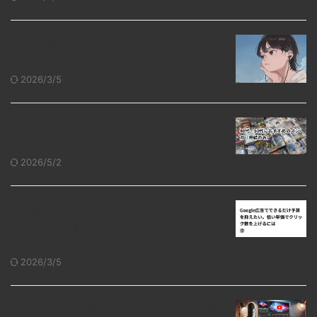
最高音質のイヤホンおすすめ10選｜音
にこだわるあなたへ
2026/3/5
40代・50代におすすめのマンガ（完結
のみ）
2026/5/2
Google広告でできるだけ予算を抑えた
い。低い単価でクリック数を上げるに
は
2026/3/5
youtube動画用にPCのキャプチャ動画