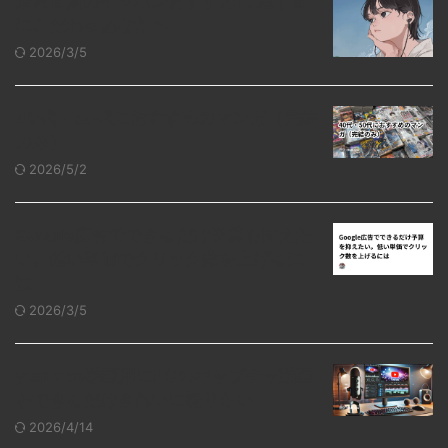
最高音質のイヤホンおすすめ10選｜音
にこだわるあなたへ
2026/3/5
40代・50代におすすめのマンガ（完結
のみ）
2026/5/2
Google広告でできるだけ予算を抑えた
い。低い単価でクリック数を上げるに
は
2026/3/5
youtube動画用にPCのキャプチャ動画
をできるだけきれいに撮りたい
2026/4/14