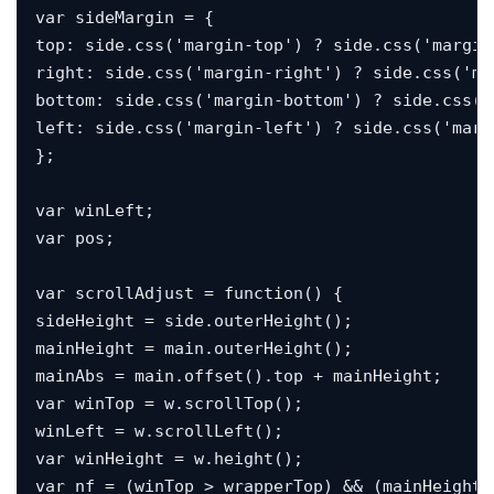
var sideMargin = {

top: side.css('margin-top') ? side.css('margin-
right: side.css('margin-right') ? side.css('ma
bottom: side.css('margin-bottom') ? side.css('
left: side.css('margin-left') ? side.css('margi
};

var winLeft;

var pos;

var scrollAdjust = function() {

sideHeight = side.outerHeight();

mainHeight = main.outerHeight();

mainAbs = main.offset().top + mainHeight;

var winTop = w.scrollTop();

winLeft = w.scrollLeft();

var winHeight = w.height();

var nf = (winTop > wrapperTop) && (mainHeight 