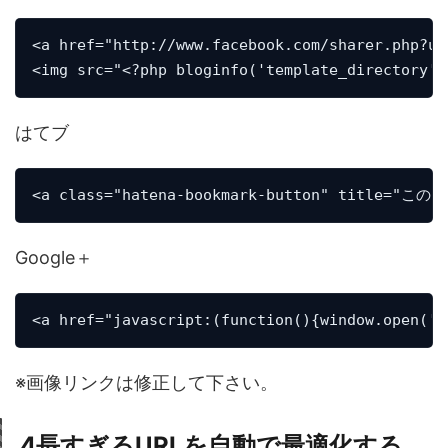
<a href="http://www.facebook.com/sharer.php?u=
<img src="<?php bloginfo('template_directory')
はてブ
<a class="hatena-bookmark-button" title="このエン
Google＋
<a href="javascript:(function(){window.open('h
※画像リンクは修正して下さい。
4
長すぎるURLを自動で最適化する。