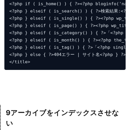
<?php if ( is_home() ) { ?><?php bloginfo('name
<?php } elseif ( is_search() ) { ?>検索結果:<?php
<?php } elseif ( is_single() ) { ?><?php wp_ti
<?php } elseif ( is_page() ) { ?><?php wp_titl
<?php } elseif ( is_category() ) { ?>「<?php s
<?php } elseif ( is_month() ) { ?><?php the_t
<?php } elseif ( is_tag() ) { ?>「<?php single
<?php } else { ?>404エラー | サイト名<?php } ?>

</title>
9
アーカイブをインデックスさせな
い