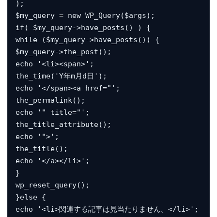
);

$my_query = new WP_Query($args);

if( $my_query->have_posts() ) {

while ($my_query->have_posts()) {

$my_query->the_post();

echo '<li><span>';

the_time('Y年m月d日');

echo '</span><a href="';

the_permalink();

echo '" title="';

the_title_attribute();

echo '">';

the_title();

echo '</a></li>';

}

wp_reset_query();

}else {

echo '<li>関連する記事は見当たりません。</li>';
