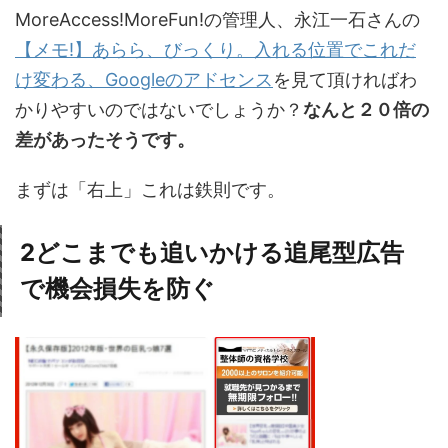
MoreAccess!MoreFun!の管理人、永江一石さんの
【メモ!】あらら、びっくり。入れる位置でこれだ
け変わる、Googleのアドセンス
を見て頂ければわ
かりやすいのではないでしょうか？
なんと２０倍の
差があったそうです。
まずは「右上」これは鉄則です。
2
どこまでも追いかける追尾型広告
で機会損失を防ぐ