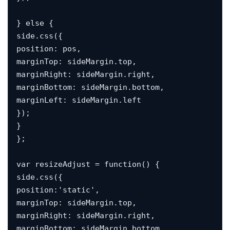
} else {

side.css({

position: pos,

marginTop: sideMargin.top,

marginRight: sideMargin.right,

marginBottom: sideMargin.bottom,

marginLeft: sideMargin.left

});

}

};

var resizeAdjust = function() {

side.css({

position:'static',

marginTop: sideMargin.top,

marginRight: sideMargin.right,

marginBottom: sideMargin.bottom,
