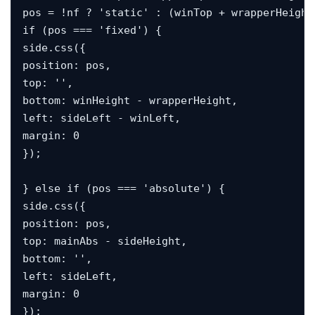
pos = !nf ? 'static' : (winTop + wrapperHeight
if (pos === 'fixed') {

side.css({

position: pos,

top: '',

bottom: winHeight - wrapperHeight,

left: sideLeft - winLeft,

margin: 0

});

} else if (pos === 'absolute') {

side.css({

position: pos,

top: mainAbs - sideHeight,

bottom: '',

left: sideLeft,

margin: 0

});
