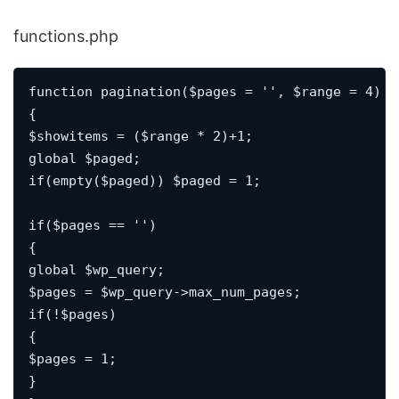
functions.php
function pagination($pages = '', $range = 4)

{

$showitems = ($range * 2)+1;

global $paged;

if(empty($paged)) $paged = 1;

if($pages == '')

{

global $wp_query;

$pages = $wp_query->max_num_pages;

if(!$pages)

{

$pages = 1;

}
