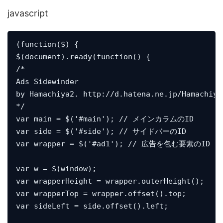
javascript
(function($) {

$(document).ready(function() {

/*

Ads Sidewinder

by Hamachiya2. http://d.hatena.ne.jp/Hamachiya
*/

var main = $('#main'); // メインカラムのID

var side = $('#side'); // サイドバーのID

var wrapper = $('#ad1'); // 広告を包む要素のID 

var w = $(window);

var wrapperHeight = wrapper.outerHeight();

var wrapperTop = wrapper.offset().top;

var sideLeft = side.offset().left;
