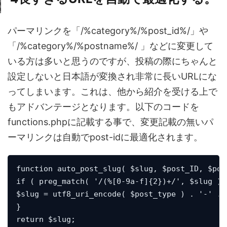
パーマリンクを「/%category%/%post_id%/」や
「/%category%/%postname%/ 」などに変更して
いる方は多いと思うのですが、投稿の際にちゃんと
設定しないと日本語が変換され非常に長いURLにな
ってしまいます。これは、他から紹介を受ける上で
もアドバンテージとなります。以下のコードを
functions.phpに記載する事で、変更記載の無いパ
ーマリンクは自動でpost-idに最適化されます。
function auto_post_slug( $slug, $post_ID, $pos
if ( preg_match( '/(%[0-9a-f]{2})+/', $slug ) )
$slug = utf8_uri_encode( $post_type ) . '-' . $
}

return $slug;
