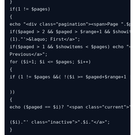
}

if(1 != $pages)

{

echo "<div class="pagination"><span>Page ".$pa
if($paged > 2 && $paged > $range+1 && $showite
(1)."'>&laquo; First</a>";

if($paged > 1 && $showitems < $pages) echo "<a
Previous</a>";

for ($i=1; $i <= $pages; $i++)

{

if (1 != $pages &&( !($i >= $paged+$range+1 ||
))

{

echo ($paged == $i)? "<span class="current">".
($i)."' class="inactive">".$i."</a>";

}
