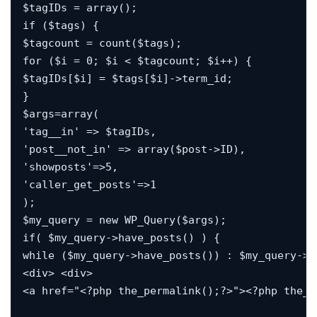
$tagIDs = array();

if ($tags) {

$tagcount = count($tags);

for ($i = 0; $i < $tagcount; $i++) {

$tagIDs[$i] = $tags[$i]->term_id;

}

$args=array(

'tag__in' => $tagIDs,

'post__not_in' => array($post->ID),

'showposts'=>5,

'caller_get_posts'=>1

);

$my_query = new WP_Query($args);

if( $my_query->have_posts() ) {

while ($my_query->have_posts()) : $my_query->th
<div> <div>

<a href="<?php the_permalink();?>"><?php the_p