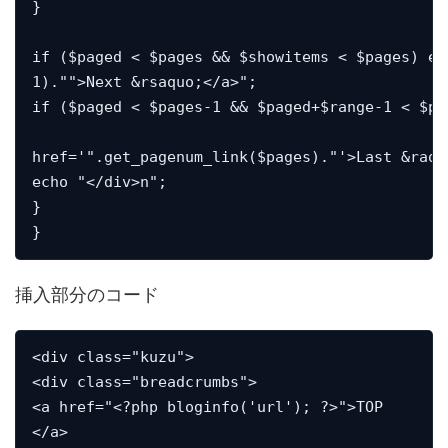
}

if ($paged < $pages && $showitems < $pages) ec
1)."">Next &rsaquo;</a>";

if ($paged < $pages-1 && $paged+$range-1 < $pa
href='".get_pagenum_link($pages)."'>Last &raquo
echo "</div>n";

}

}
挿入部分のコード
<div class="kuzu">

<div class="breadcrumbs">

<a href="<?php bloginfo('url'); ?>">TOP

</a>
