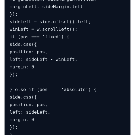
marginLeft: sideMargin.left

});

sideLeft = side.offset().left;

winLeft = w.scrollLeft();

if (pos === 'fixed') {

side.css({

position: pos,

left: sideLeft - winLeft,

margin: 0

});

} else if (pos === 'absolute') {

side.css({

position: pos,

left: sideLeft,

margin: 0

});

}
