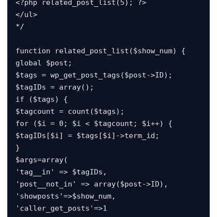
<?php related_post_list(5); ?>

</ul>

*/

function related_post_list($show_num) {

global $post;

$tags = wp_get_post_tags($post->ID);

$tagIDs = array();

if ($tags) {

$tagcount = count($tags);

for ($i = 0; $i < $tagcount; $i++) {

$tagIDs[$i] = $tags[$i]->term_id;

}

$args=array(

'tag__in' => $tagIDs,

'post__not_in' => array($post->ID),

'showposts'=>$show_num,

'caller_get_posts'=>1
