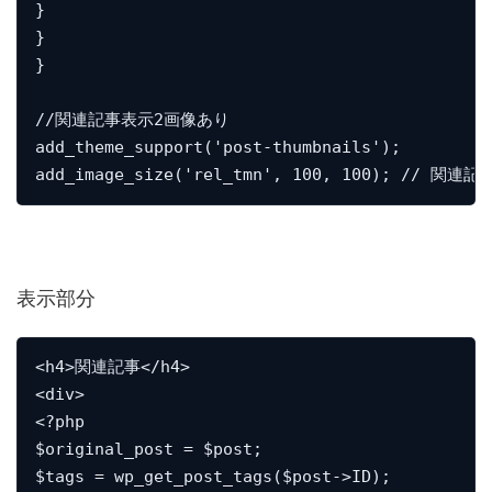
}

}

}

//関連記事表示2画像あり

add_theme_support('post-thumbnails');

add_image_size('rel_tmn', 100, 100); // 
表示部分
<h4>関連記事</h4>

<div>

<?php

$original_post = $post;

$tags = wp_get_post_tags($post->ID);
