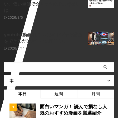
い。低い単価でクリック数を上げるに
は
2026/3/5
youtube動画用にPCのキャプチャ動画
をできるだけきれいに撮りたい
2026/4/14
本日
週間
月間
面白いマンガ！ 読んで損なし人
気のおすすめ漫画を厳選紹介