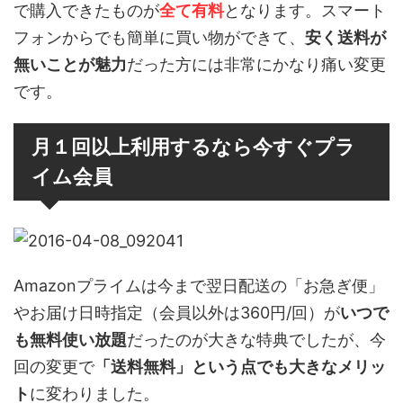
で購入できたものが
全て有料
となります。スマート
フォンからでも簡単に買い物ができて、
安く送料が
無いことが魅力
だった方には非常にかなり痛い変更
です。
月１回以上利用するなら今すぐプラ
イム会員
Amazonプライムは今まで翌日配送の「お急ぎ便」
やお届け日時指定（会員以外は360円/回）が
いつで
も無料使い放題
だったのが大きな特典でしたが、今
回の変更で
「送料無料」という点でも大きなメリッ
ト
に変わりました。