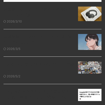
高音質ヘッドフォンで聴くべき邦楽ア
ーティスト7選
2026/3/10
最高音質のイヤホンおすすめ10選｜音
にこだわるあなたへ
2026/3/5
40代・50代におすすめのマンガ（完結
のみ）
2026/5/2
Google広告でできるだけ予算を抑えた
い。低い単価でクリック数を上げるに
は