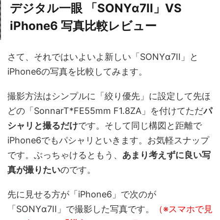
デジタル一眼 「SONYα7II」VS
iPhone6 写真比較レビュー
さて、それではいよいよ新しい「SONYα7II」と
iPhone6の写真を比較してみます。
撮影方法はシンプルに「絞り優先」に設定して先ほ
どの「SonnarT*FE55mm F1.8ZA」を付けてただ
パ
シャリと撮るだけ
です。そして同じ構図と距離で
iPhone6でもパシャリといきます。お気軽スナップ
です。ぶっちゃけるともう、
あまり考えずに良い写
真が撮りたい
のです。
先に見せる方が「iPhone6」で次のが
「SONYα7II」で撮影した写真です。
（※スマホで見