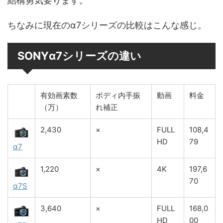
結構勇気要ります。
ちなみに現在のα7シリーズの比較はこんな感じ。
SONYα7シリーズの違い
有効画素数
ボディ内手振
動画
料金
（万）
れ補正
2,430
×
FULL
108,4
HD
79
α7
1,220
×
4K
197,6
70
α7S
3,640
×
FULL
168,0
HD
00