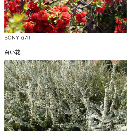
SONY α7II
白い花