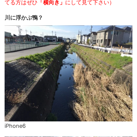
てる方はぜひ
「横向き」
にして見て下さい）
川に浮かぶ鴨？
iPhone6