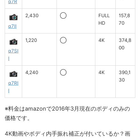
α7R
2,430
◯
FULL
157,8
HD
70
α7Ⅱ
1,220
◯
4K
374,8
00
α7SI
I
4,240
◯
4K
390,1
30
α7RI
I
※料金はamazonで2016年3月現在のボディのみの
価格です。
4K動画やボディ内手振れ補正が付いているか？画