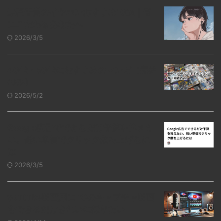
最高音質のイヤホンおすすめ10選｜音
にこだわるあなたへ
2026/3/5
40代・50代におすすめのマンガ（完結
のみ）
2026/5/2
Google広告でできるだけ予算を抑えた
い。低い単価でクリック数を上げるに
は
2026/3/5
youtube動画用にPCのキャプチャ動画
をできるだけきれいに撮りたい