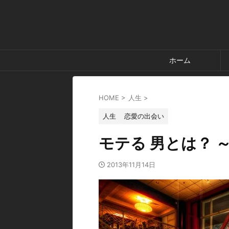
ホーム
HOME
>
人生
>
人生
恋愛の出会い
モテる 男とは？
2013年11月14日