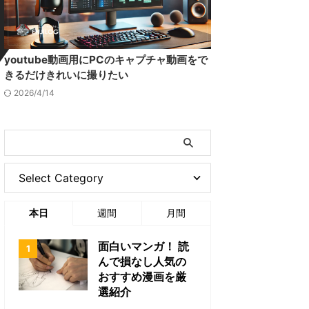
youtube動画用にPCのキャプチャ動画をで
きるだけきれいに撮りたい
2026/4/14
本日
週間
月間
面白いマンガ！ 読
んで損なし人気の
おすすめ漫画を厳
選紹介