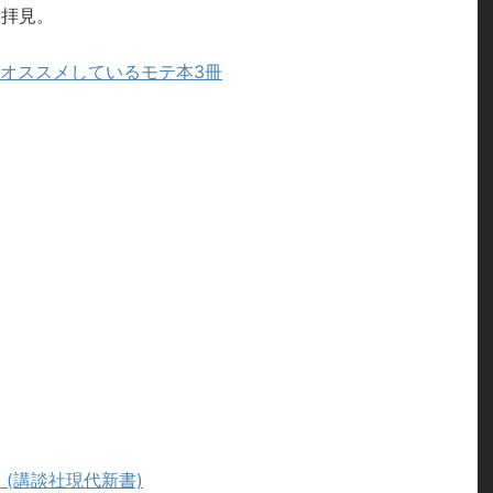
を拝見。
にオススメしているモテ本3冊
(講談社現代新書)