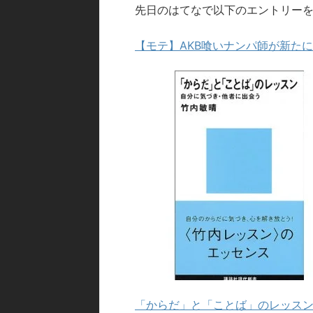
先日のはてなで以下のエントリー
【モテ】AKB喰いナンパ師が新た
「からだ」と「ことば」のレッスン 