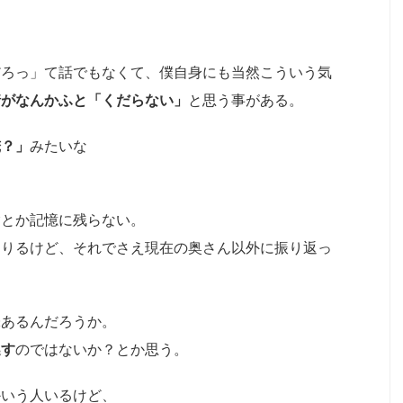
。
だろっ」て話でもなくて、僕自身にも当然こういう気
情がなんかふと「くだらない」
と思う事がある。
俺？」
みたいな
験とか記憶に残らない。
足りるけど、それでさえ現在の奥さん以外に振り返っ
。
味あるんだろうか。
逃す
のではないか？とか思う。
かいう人いるけど、