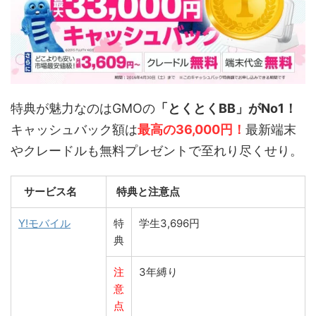
特典が魅力なのはGMOの
「とくとくBB」がNo1！
キャッシュバック額は
最高の36,000円！
最新端末
やクレードルも無料プレゼントで至れり尽くせり。
サービス名
特典と注意点
Y!モバイル
特
学生3,696円
典
注
3年縛り
意
点