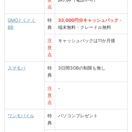
点
GMOとくとく
特
33,000円分キャッシュバック
・
BB
典
端末無料・クレードル無料
注
キャッシュバックは11か月後
意
点
スマモバ
特
3日間3GBの制限も無し
典
注
-
意
点
ワンモバイル
特
パソコンプレゼント
典