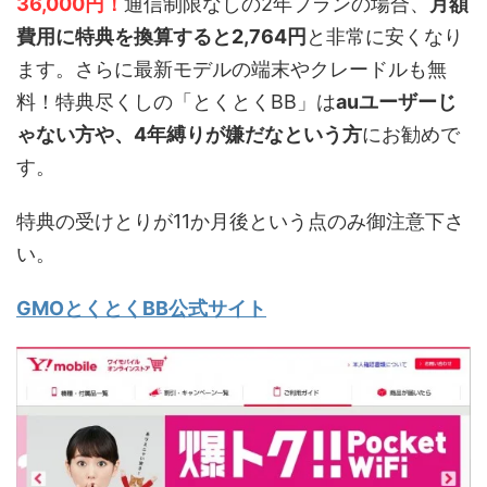
36,000円！
通信制限なしの2年プランの場合、
月額
費用に特典を換算すると2,764円
と非常に安くなり
ます。さらに最新モデルの端末やクレードルも無
料！特典尽くしの「とくとくBB」は
auユーザーじ
ゃない方や、4年縛りが嫌だなという方
にお勧めで
す。
特典の受けとりが11か月後という点のみ御注意下さ
い。
GMOとくとくBB公式サイト