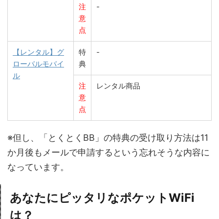
注
-
意
点
【レンタル】グ
特
-
ローバルモバイ
典
ル
注
レンタル商品
意
点
※但し、「とくとくBB」の特典の受け取り方法は11
か月後もメールで申請するという忘れそうな内容に
なっています。
あなたにピッタリなポケットWiFi
は？