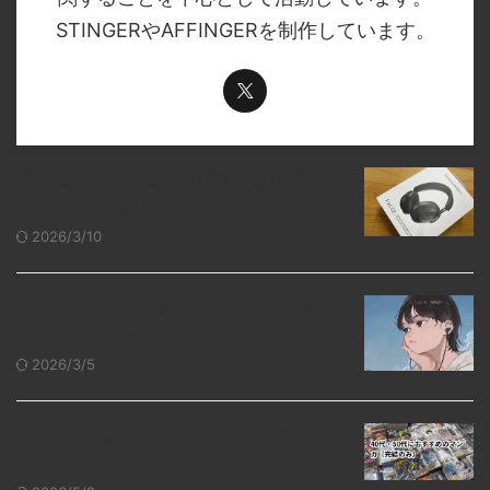
STINGERやAFFINGERを制作しています。
高音質ヘッドフォンで聴くべき邦楽ア
ーティスト7選
2026/3/10
最高音質のイヤホンおすすめ10選｜音
にこだわるあなたへ
2026/3/5
40代・50代におすすめのマンガ（完結
のみ）