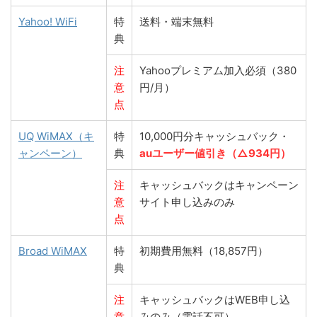
Yahoo! WiFi
特
送料・端末無料
典
注
Yahooプレミアム加入必須（380
意
円/月）
点
UQ WiMAX（キ
特
10,000円分キャッシュバック・
ャンペーン）
典
auユーザー値引き（△934円）
注
キャッシュバックはキャンペーン
意
サイト申し込みのみ
点
Broad WiMAX
特
初期費用無料（18,857円）
典
注
キャッシュバックはWEB申し込
意
みのみ（電話不可）