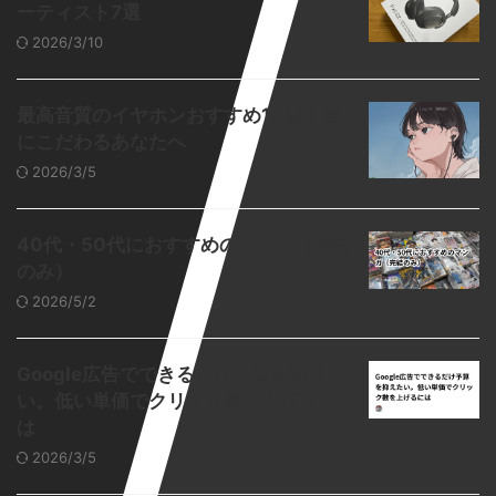
ーティスト7選
2026/3/10
最高音質のイヤホンおすすめ10選｜音
にこだわるあなたへ
2026/3/5
40代・50代におすすめのマンガ（完結
のみ）
2026/5/2
Google広告でできるだけ予算を抑えた
い。低い単価でクリック数を上げるに
は
2026/3/5