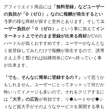
アフィリエイト商品には
「無料登録」などユーザー
の負担が「0（ゼロ）」なのに報酬が発生するとい
う
夢の様な商材が探すと意外とあります。そして
ユ
ーザー負担が「０（ゼロ）」
という事に加えて
イン
ターネット上でそのまま登録が出来る商材
がCVの
ハードルが低くおすすめです。ユーザーがなんとな
く仮登録してみただけで報酬が発生するので、誘導
さえ上手く繋げれば結構簡単にCVへ持っていく事
が出来ます。
「でも、そんなに簡単に登録するの？」
って思うか
もしれません。ユーザーにとってネットって何だか
怖いってイメージも多いので。それをクリアするに
は
「大手」の広告
が有効です。リ●ルートやゼ●シ
ィなど超大手がそのようなサービスを展開する事も