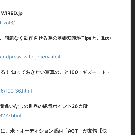
RED.jp
d-vol8/
ときに、問題なく動作させる為の基礎知識やTipsと、動か
wordpress-with-jquery.html
る！ 知っておきたい写真のこと100
: ギズモード・
6/100_36.html
間違いなしの世界の絶景ポイント26カ所
18277.html
に、米・オーディション番組「AGT」が驚愕【快