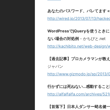
あなたのパスワード、バレてます « WI
http://wired.jp/2013/07/13/hacke
WordPressでjQueryを使う
ない場合の対処例
- かちびと.net
http://kachibito.net/web-design/
【過去記事】
プロカメラマン
が教え
ジャパン
http://www.gizmodo.jp/sp/2013/0
行かずには死ねない…感動すること
http://alfalfalfa.com/archives/52
【首落下】日本人ダンサー蛯名健一