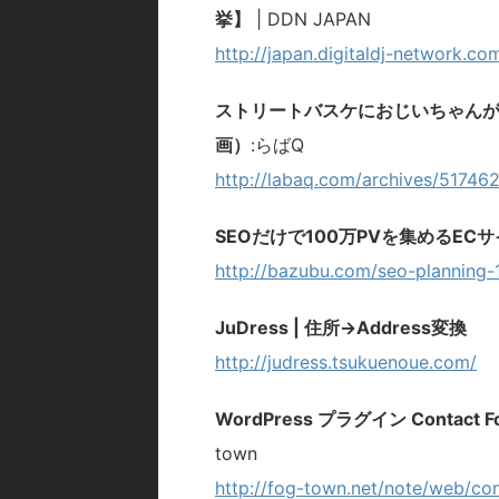
挙】
| DDN JAPAN
http://japan.digitaldj-network.co
ストリートバスケにおじいちゃんが
画）
:らばQ
http://labaq.com/archives/51746
SEOだけで100万PVを集めるE
http://bazubu.com/seo-planning-
JuDress | 住所→Address変換
http://judress.tsukuenoue.com/
WordPress プラグイン Conta
town
http://fog-town.net/note/web/co