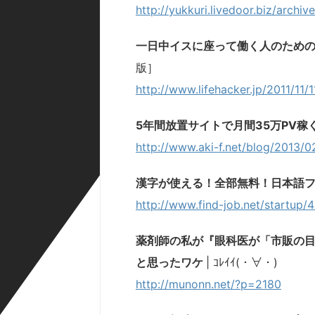
http://yukkuri.livedoor.biz/archi
一日中イスに座って働く人のため
版］
http://www.lifehacker.jp/2011/11/
5年間放置サイトで月間35万PV稼
http://www.aki-f.net/blog/2013/
漢字が使える！全部無料！日本語フォ
http://www.find-job.net/startup/
薬剤師の私が『眼科医が「市販の
と思ったワケ
| ｺﾚｲｲ(・∀・)
http://munonn.net/?p=2180