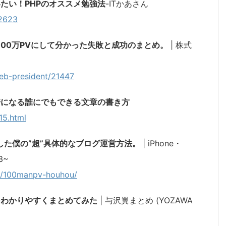
たい！PHPのオススメ勉強法
-ITかあさん
/2623
100万PVにして分かった失敗と成功のまとめ。
| 株式
/web-president/21447
倍になる誰にでもできる文章の書き方
15.html
成した僕の”超”具体的なブログ運営方法。
| iPhone・
3~
7/100manpv-houhou/
をわかりやすくまとめてみた
| 与沢翼まとめ (YOZAWA