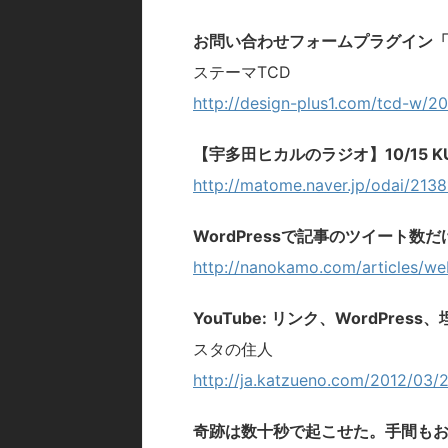
お問い合わせフォームプラグイン「Con
ステーマTCD
http://design-plus1.com/tcd-w/20
【宇多田ヒカルのラジオ】10/15 
http://matome.naver.jp/odai/21
WordPressで記事のツイート
http://nanokamo.com/articles/web
YouTube: リンク、WordPr
スタの住人
http://ja.katzueno.com/2012/03/
奇跡は数十秒で起こせた。手間も