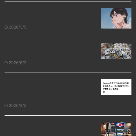
最高音質のイヤホンおすすめ10選｜音
にこだわるあなたへ
2026/3/5
40代・50代におすすめのマンガ（完結
のみ）
2026/5/2
Google広告でできるだけ予算を抑えた
い。低い単価でクリック数を上げるに
は
2026/3/5
youtube動画用にPCのキャプチャ動画
をできるだけきれいに撮りたい