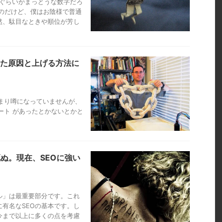
らぐらいがまっとうな数字だろ
のだけど、僕はお陰様で普通
然、駄目なときや順位が芳し
がった原因と上げる方法に
/ なんかあまり噂になっていませんが、
プデート があったとかないとかと
ぬ。現在、SEOに強い
ル」は最重要部分です。これ
有名なSEOの基本です。し
今まで以上に多くの点を考慮