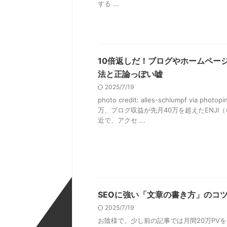
する ...
10倍返しだ！ブログやホームペー
法と正論っぽい嘘
2025/7/19
photo credit: alles-schlumpf via p
万、ブログ収益が先月40万を超えたENJI（
近で、アクセ ...
SEOに強い「文章の書き方」のコ
2025/7/19
お陰様で、少し前の記事では月間20万PV