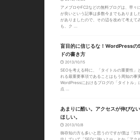
アメブロやFC2などの無料ブログは、早々
が良いという記事は多数今までもありまし
がありましたので、その辺を改めて考えてみ
も、ク ...
盲目的に信じるな！WordPress
ドの書き方
2013/10/15
SEOを考える時に、「タイトルの重要性」
れる最重要事項であることはもう周知の事実
WordPressにおけるブログの「タイトル
点 ...
あまりに酷い。アクセスが伸びな
ほしい。
2013/10/8
御存知の方も多いと思うのですが僕は「STI
出していて「SEOに強いよー」とか「アク