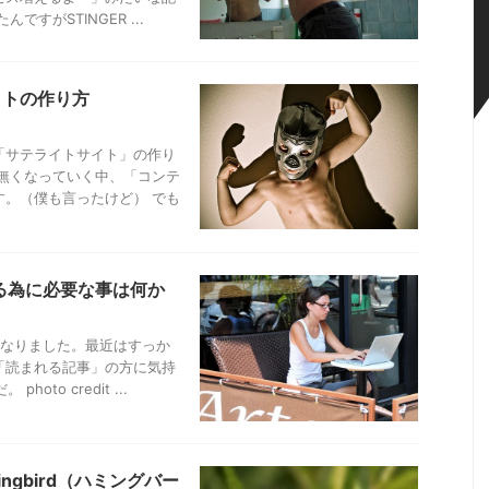
すがSTINGER ...
イトの作り方
「サテライトサイト」の作り
が無くなっていく中、「コンテ
。（僕も言ったけど） でも
る為に必要な事は何か
となりました。最近はすっか
「読まれる記事」の方に気持
to credit ...
ngbird（ハミングバー