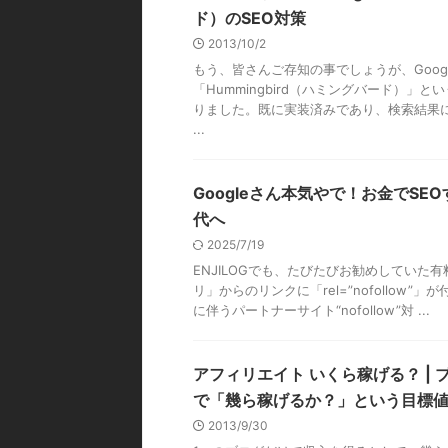
ド）のSEO対策
2013/10/2
もう、皆さんご存知の事でしょうが、Goog
「Hummingbird（ハミングバード）」
りました。既に実装済みであり、検索結果
...
Googleさん本気やで！お金でSE
代へ
2025/7/19
ENJILOGでも、たびたびお勧めしていた
リ」からのリンクに「rel=”nofollow”」
に伴うパートナーサイト“nofollow”対 ...
アフィリエイト いくら稼げる？ |
で「幾ら稼げるか？」という目標
2013/9/30