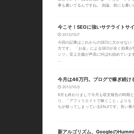
事も書いてるんですね。 勿論、前にも書いたんで
今こそ！SEOに強いサテライトサ
2013/10/7
今回の記事はこれからのSEOに欠かせない
方です。 「お金」によるSEOが全く効果
ンツ」至上主義が声高に叫ばれ始めています
...
今月は46万円。ブログで稼ぎ続け
2013/10/3
9月も終わりまして今月も収支報告の時期
り、「アフィリエイトで稼ぐこと」よりも
ちが移ってしまっているENJIです。良い事だ。 pho
新アルゴリズム、GoogleのHummi