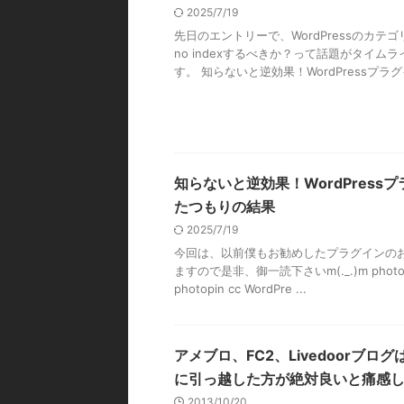
2025/7/19
先日のエントリーで、WordPressのカテゴ
no indexするべきか？って話題がタイム
す。 知らないと逆効果！WordPressプラグイ
知らないと逆効果！WordPress
たつもりの結果
2025/7/19
今回は、以前僕もお勧めしたプラグインの
ますので是非、御一読下さいm(._.)m photo cred
photopin cc WordPre ...
アメブロ、FC2、Livedoorブログは
に引っ越した方が絶対良いと痛感
2013/10/20