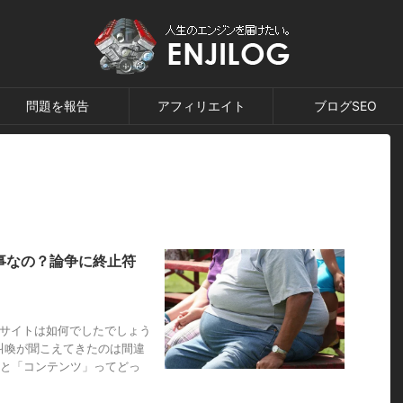
問題を報告
アフィリエイト
ブログSEO
事なの？論争に終止符
のサイトは如何でしたでしょう
叫喚が聞こえてきたのは間違
」と「コンテンツ」ってどっ