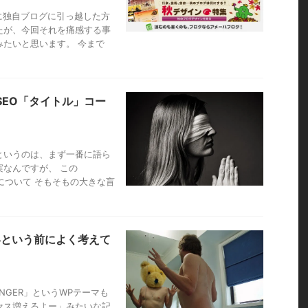
に独自ブログに引っ越した方
たが、今回それを痛感する事
たいと思います。 今まで
のSEO「タイトル」コー
というのは、まず一番に語ら
なんですが、 この
」について そもそもの大きな盲
いという前によく考えて
NGER」というWPテーマも
セス増えるよー」みたいな記