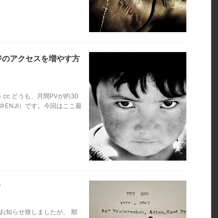
ジのアクセスを増やす方
hotopin cc どうも、月間PVが約30
＠ENJI）です。今回はここ最
ツ
をお知らせ致しましたが、 順