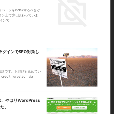
リページをindexするべきか
ライン上で少し賑わっていま
ンで ...
プラグインでSEO対策し
お話です。お詫びも込めてい
it: jurvetson via
、やはりWordPress
した。