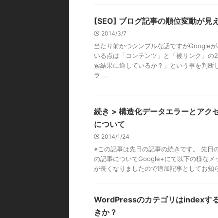
[SEO] ブログ記事の順位変動が見
2014/3/7
当たり前かつシンプルな話ですがGoogle
いる点は「コンテンツ」と「被リンク」の
索結果に適しているか？」という事を判断
ラ ...
続き > 構造化データエラーとアク
について
2014/1/24
※この記事は先日の記事の続きです。 先日
の記事についてGoogle+にて以下の様な
が長くなりましたので追加記事としてお知らせ
WordPressのカテゴリはindexす
きか？