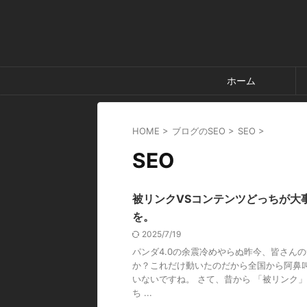
ホーム
HOME
>
ブログのSEO
>
SEO
>
SEO
被リンクVSコンテンツどっちが大
を。
2025/7/19
パンダ4.0の余震冷めやらぬ昨今、皆さん
か？これだけ動いたのだから全国から阿鼻
いないですね。 さて、昔から 「被リンク
ち ...