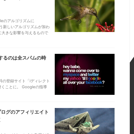
leのアルゴリズムに
という新しいアルゴリズムが加わ
に大きな影響を与えるもので
Oするのは全スパムの時
有料の登録サイト「iディレクト
が付くことに。 Googleの指導
 ブログのアフィリエイト
値