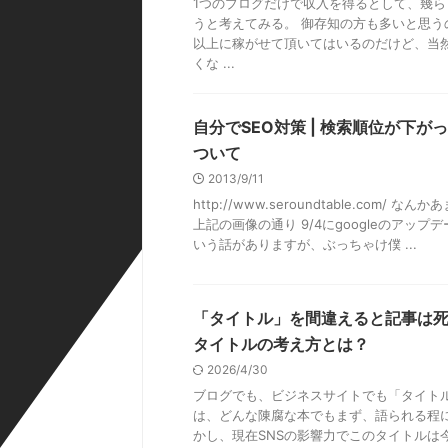
1つのブログだけで収入を得るとして、幾
うと考えてみる。 御存知の方も多いと思う
以上に稼がせて頂いてはいるのだけど、当
くな ...
自分でSEO対策 | 検索順位が下
ついて
2013/9/11
http://www.seroundtable.com
上記の画像の通り 9/4にgoogleのアッ
いう話がありますが、ぶっちゃけ僕 ...
「タイトル」を間違えると記事は死
タイトルの考え方とは？
2026/4/30
ブログでも、ビジネスサイトでも「タイト
は、どんな陳腐な本でもまず、語られる程に
かし、現在SNSの影響力でこのタイトルは