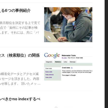
える6つの事例紹介
が表示順位を決定する上で見て
2点で「如何にその記事が検
します。それには、共に「バ
セス（検索順位）の関係
の構造化データとアクセス減
メッセージを頂きました。内容
致します。 頂いたメッ ...
るべきかno indexするべ