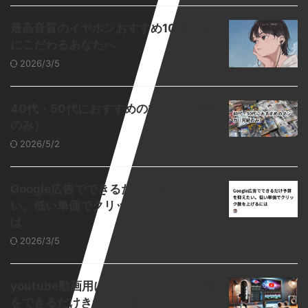
最高音質のイヤホンおすすめ10選｜音
にこだわるあなたへ
2026/3/5
40代・50代におすすめのマンガ（完結
のみ）
2026/5/2
Google広告でできるだけ予算を抑えた
い。低い単価でクリック数を上げるに
は
2026/3/5
youtube動画用にPCのキャプチャ動画
をできるだけきれいに撮りたい