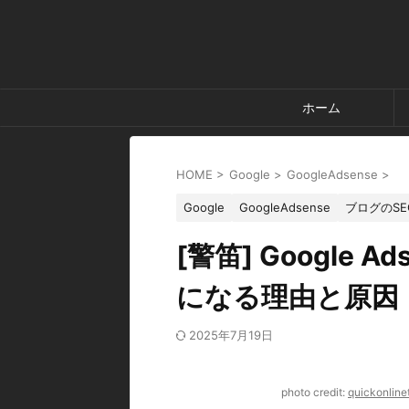
ホーム
HOME
>
Google
>
GoogleAdsense
>
Google
GoogleAdsense
ブログのSE
[警笛] Google
になる理由と原因
2025年7月19日
photo credit:
quickonline