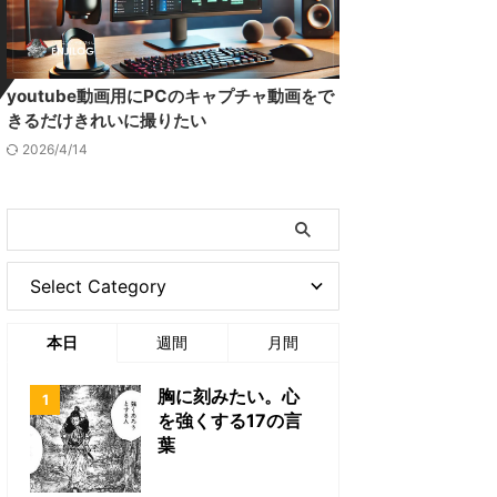
youtube動画用にPCのキャプチャ動画をで
きるだけきれいに撮りたい
2026/4/14
本日
週間
月間
胸に刻みたい。心
を強くする17の言
葉