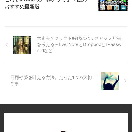
おすすめ最新版
大丈夫？クラウド時代のバックアップ方法
を考える～EverNoteとDropboxと1Passw
ordなど
目標や夢を叶える方法。たった1つの大切
な事