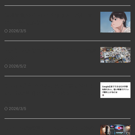
最高音質のイヤホンおすすめ10選｜音
にこだわるあなたへ
2026/3/5
40代・50代におすすめのマンガ（完結
のみ）
2026/5/2
Google広告でできるだけ予算を抑えた
い。低い単価でクリック数を上げるに
は
2026/3/5
youtube動画用にPCのキャプチャ動画